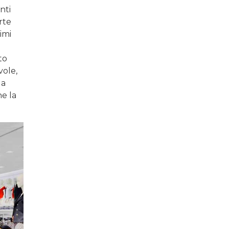
nti
rte
imi
to
vole,
 a
e la