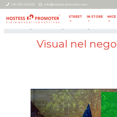
+39 339 4192125
info@hostess-promoter.com
STREET
IN STORE
MICE
home
//
blog
//
Visual nel negozio di abbigliamento co
Visual nel neg