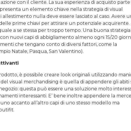
elazione con il cliente. La sua esperienza di acquisto parte
ppresenta un elemento chiave nella strategia di visual
 allestimento nulla deve essere lasciato al caso. Avere 
delle prime chiavi per attirare un potenziale acquirente.
uale a se stessa per troppo tempo. Una buona strategia 
a con nuovi capi di abbigliamento almeno ogni 15/20 giorni
menti che tengano conto di diversi fattori, come la
sempio Natale, Pasqua, San Valentino).
ttivanti
odotto, è possibile creare look originali utilizzando mani
e del visual merchandising è quella di appendere gli abiti
del negozio: questa può essere una soluzione molto intere
amenti interessanti. E’ bene inoltre appendere la merce
e uno accanto all’altro capi di uno stesso modello ma
utifit.