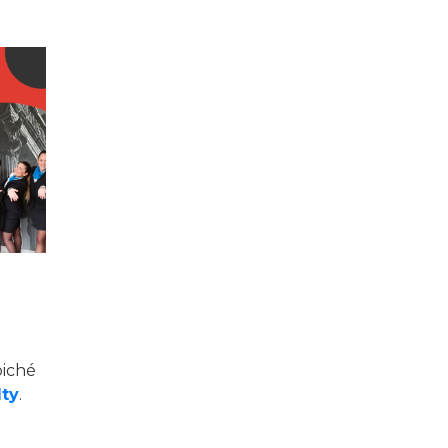
oiché
lty
.