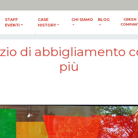
ES
/
ENG
STAFF
CASE
CHI SIAMO
BLOG
GREEN
COMPAN
EVENTI
HISTORY
me vendere di più
ozio di abbigliamento 
più