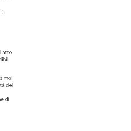
più
l’atto
ibili
stimoli
tà del
ne di