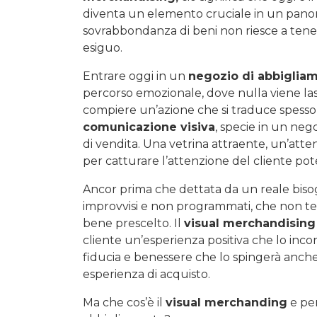
diventa un elemento cruciale in un pano
sovrabbondanza di beni non riesce a tenere
esiguo.
Entrare oggi in un
negozio di abbiglia
percorso emozionale, dove nulla viene las
compiere un’azione che si traduce spesso 
comunicazione visiva
, specie in un neg
di vendita. Una vetrina attraente, un’atte
per catturare l’attenzione del cliente pote
Ancor prima che dettata da un reale bisogno
improvvisi e non programmati, che non te
bene prescelto. Il
visual merchandising
cliente un’esperienza positiva che lo inco
fiducia e benessere che lo spingerà anche 
esperienza di acquisto.
Ma che cos’è il
visual merchanding
e per