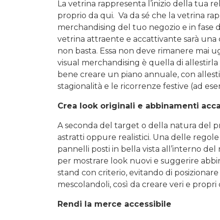
La vetrina rappresenta l’inizio della tua r
proprio da qui. Va da sé che la vetrina ra
merchandising del tuo negozio e in fase di
vetrina attraente e accattivante sarà una 
non basta. Essa non deve rimanere mai ug
visual merchandising è quella di allestirl
bene creare un piano annuale, con allesti
stagionalità e le ricorrenze festive (ad e
Crea look originali e abbinamenti acca
A seconda del target o della natura del pr
astratti oppure realistici. Una delle regol
pannelli posti in bella vista all’interno 
per mostrare look nuovi e suggerire abbin
stand con criterio, evitando di posizionar
mescolandoli, così da creare veri e propri o
Rendi la merce accessibile