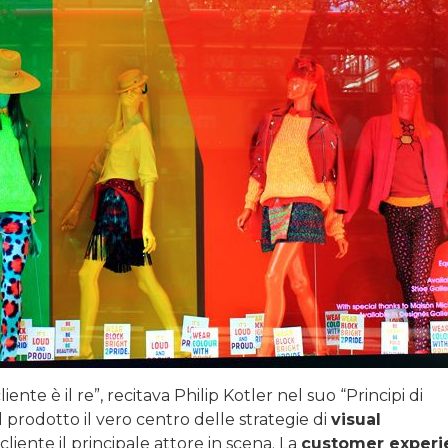
iente è il re”, recitava Philip Kotler nel suo “Principi di
 prodotto il vero centro delle strategie di
visual
 cliente il principale attore in scena. La
customer experi