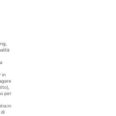
ing,
alità
na
 in
pagare
tto),
mo per
tra in
 di