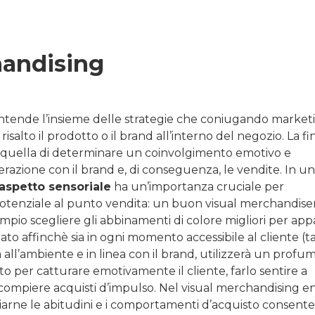
handising
intende l’insieme delle strategie che coniugando market
isalto il prodotto o il brand all’interno del negozio. La fin
 è quella di determinare un coinvolgimento emotivo e
erazione con il brand e, di conseguenza, le vendite. In u
’aspetto sensoriale
ha un’importanza cruciale per
otenziale al punto vendita: un buon visual merchandiser
pio scegliere gli abbinamenti di colore migliori per ap
to affinchè sia in ogni momento accessibile al cliente (ta
all’ambiente e in linea con il brand, utilizzerà un profu
o per catturare emotivamente il cliente, farlo sentire a
 a compiere acquisti d’impulso. Nel visual merchandising en
diarne le abitudini e i comportamenti d’acquisto consente