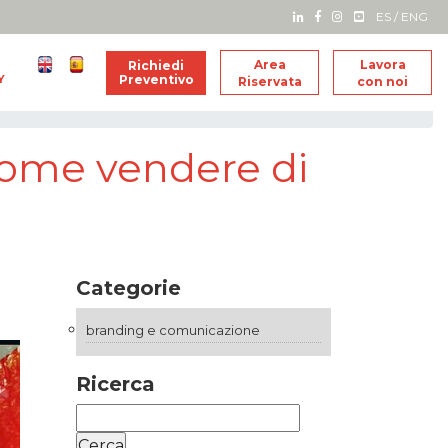
ES
/
ENG
Area
Lavora
Richiedi
Y
Preventivo
Riservata
con noi
come vendere di
Categorie
branding e comunicazione
Ricerca
Ricerca
per: