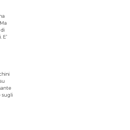
una
 Ma
di
. E’
chini
 su
ssante
 sugli