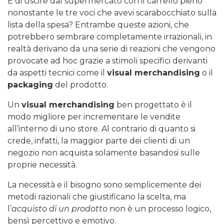
E di uscire dal supermercato con il carrello pieno
nonostante le tre voci che avevi scarabocchiato sulla
lista della spesa?
Entrambe queste azioni, che
potrebbero sembrare completamente irrazionali, in
realtà derivano da una serie di reazioni che vengono
provocate ad hoc grazie a stimoli specifici derivanti
da aspetti tecnici come il
visual merchandising
o il
packaging
del prodotto.
Un
visual merchandising
ben progettato è il
modo migliore per incrementare le vendite
all’interno di uno store. Al contrario di quanto si
crede, infatti, la maggior parte dei clienti di un
negozio non acquista solamente basandosi sulle
proprie necessità.
La necessità e il bisogno sono semplicemente dei
metodi razionali che giustificano la scelta, ma
l’
acquisto di un prodotto
non è un processo logico,
bensì percettivo e emotivo.