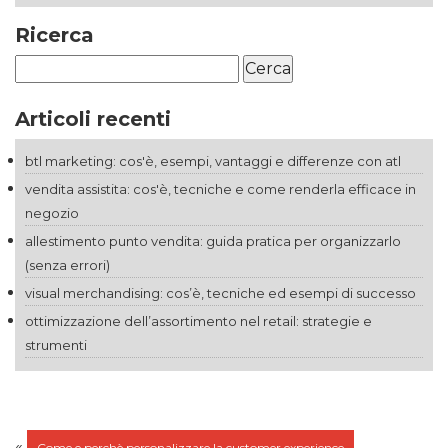
Ricerca
Ricerca
per:
Articoli recenti
btl marketing: cos'è, esempi, vantaggi e differenze con atl
vendita assistita: cos'è, tecniche e come renderla efficace in
negozio
allestimento punto vendita: guida pratica per organizzarlo
(senza errori)
visual merchandising: cos’è, tecniche ed esempi di successo
ottimizzazione dell’assortimento nel retail: strategie e
strumenti
«
Come e perchè personalizzare la customer experience