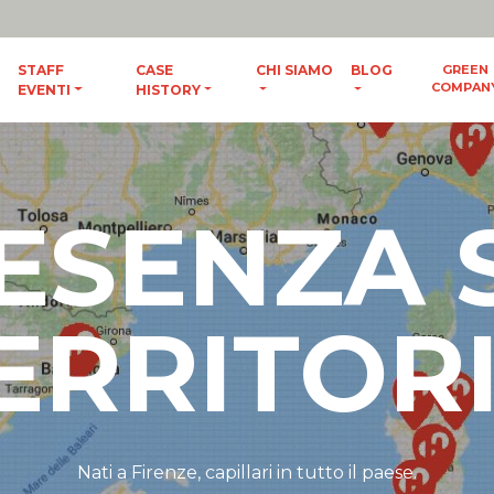
ES
/
ENG
STAFF
CASE
CHI SIAMO
BLOG
GREEN
COMPAN
EVENTI
HISTORY
ESENZA 
ERRITOR
Nati a Firenze, capillari in tutto il paese.