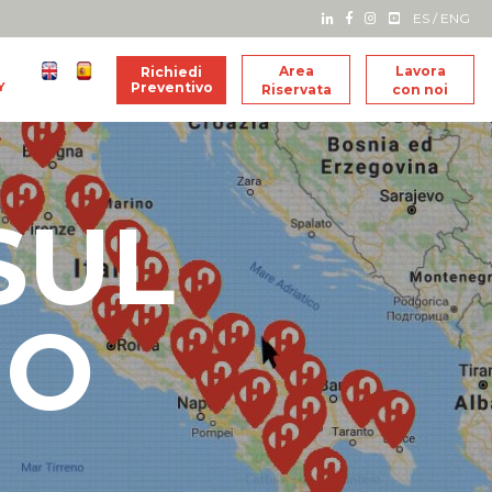
ES
/
ENG
Area
Lavora
Richiedi
Y
Preventivo
Riservata
con noi
SUL
IO