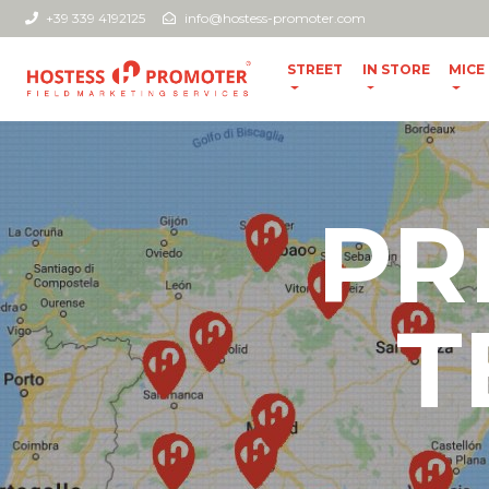
+39 339 4192125
info@hostess-promoter.com
STREET
IN STORE
MICE
PR
T