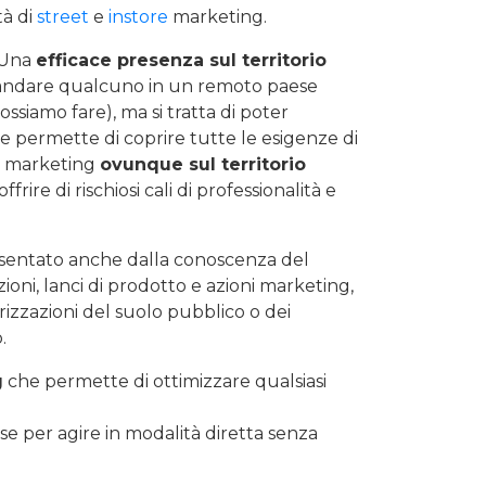
tà di
street
e
instore
marketing.
 Una
efficace presenza sul territorio
andare qualcuno in un remoto paese
siamo fare), ma si tratta di poter
e permette di coprire tutte le esigenze di
re marketing
ovunque sul territorio
frire di rischiosi cali di professionalità e
esentato anche dalla conoscenza del
zioni, lanci di prodotto e azioni marketing,
torizzazioni del suolo pubblico o dei
.
g
che permette di ottimizzare qualsiasi
ese per agire in modalità diretta senza