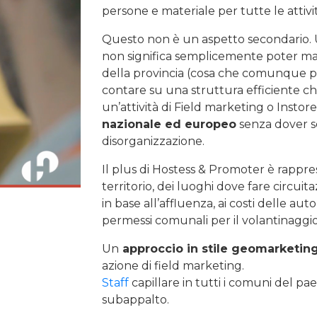
persone e materiale per tutte le attivi
Questo non è un aspetto secondario.
non significa semplicemente poter m
della provincia (cosa che comunque pos
contare su una struttura efficiente ch
un’attività di Field marketing o Insto
nazionale ed europeo
senza dover sof
disorganizzazione.
Il plus di Hostess & Promoter è rappr
territorio, dei luoghi dove fare circuita
in base all’affluenza, ai costi delle au
permessi comunali per il volantinaggio
Un
approccio in stile geomarketin
azione di field marketing.
Staff
capillare in tutti i comuni del pa
subappalto.