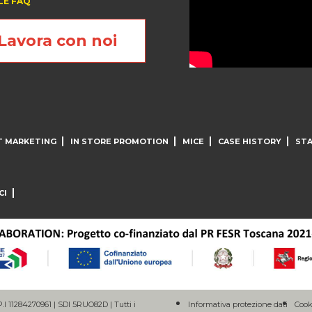
LE FAQ
Lavora con noi
T MARKETING
IN STORE PROMOTION
MICE
CASE HISTORY
STA
CI
.I 11284270961 | SDI 5RUO82D | Tutti i
Informativa protezione dati
Cook