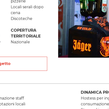
pizzerie
Locali serali dopo
cena
Discoteche
COPERTURA
TERRITORIALE
Nazionale
getto
DINAMICA P
mazione staff
Hostess per ing
tazioni locali
consumazione