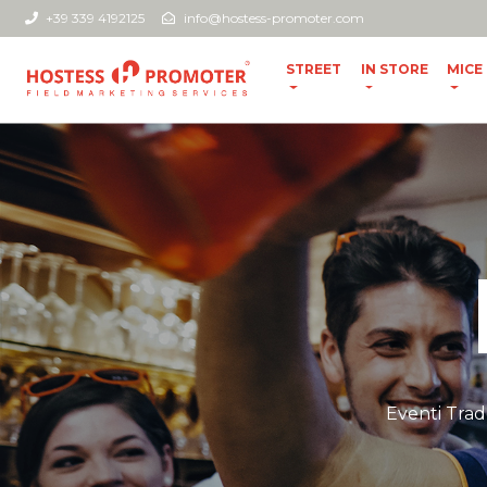
+39 339 4192125
info@hostess-promoter.com
STREET
IN STORE
MICE
Eventi Trad