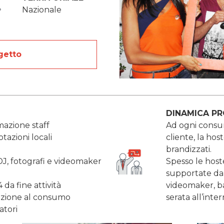
Nazionale
getto
DINAMICA P
mazione staff
Ad ogni consu
tazioni locali
cliente, la hos
brandizzati.
J, fotografi e videomaker
Spesso le host
supportate da 
 da fine attività
videomaker, ba
vazione al consumo
serata all’inter
tori