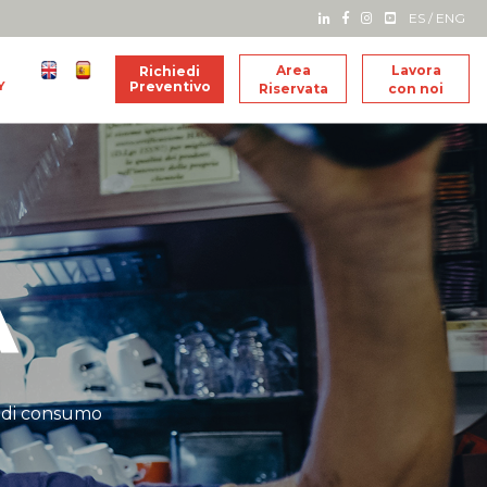
ES
/
ENG
Area
Lavora
Richiedi
Y
Preventivo
Riservata
con noi
A
i di consumo