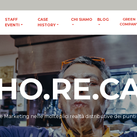
ES
/
ENG
STAFF
CASE
CHI SIAMO
BLOG
GREEN
COMPAN
EVENTI
HISTORY
HO.RE.C
e Marketing nelle molteplici realtà distributive dei punt