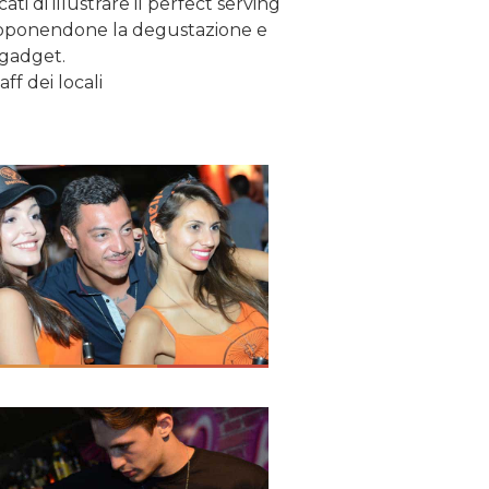
ati di illustrare il perfect serving
roponendone la degustazione e
gadget.
aff dei locali