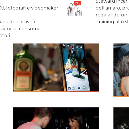
Steward incaric
J, fotografi e videomaker
dell’amaro, p
regalando un 
 da fine attività
Training allo st
vazione al consumo
tori