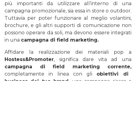
più importanti da utilizzare all’interno di una
campagna promozionale, sia essa in store o outdoor.
Tuttavia per poter funzionare al meglio volantini,
brochure, e gli altri supporti di comunicazione non
possono operare da soli, ma devono essere integrati
in una
campagna di field marketing.
Affidare la realizzazione dei materiali pop a
Hostess&Promoter
, significa dare vita ad una
campagna di field marketing corrente,
completamente in linea con gli
obiettivi di
business del tuo brand
, una campagna riesca a
sfruttare al meglio tutta la
potenza dei materiali
pop.