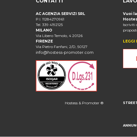
CONTATTI
LAVO
AC AGENZIA SERVIZI SRL
Vuoi l
P.I. 11284270961
Hostes
Tel. 339 4192125
Iscriviti
MILANO
proposte
Via Libero Temolo, 4 20126
FIRENZE
LEGGI 
Via Pietro Fanfani, 2/D, 50127
info@hostess-promoter.com
Hostess & Promoter ®
STREE
ANNUN