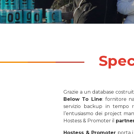
Speci
Grazie a un database costruit
Below To Line
: fornitore n
servizio backup in tempo 
l’entusiasmo dei project mana
Hostess & Promoter il
partne
Hostess & Promoter
porta i