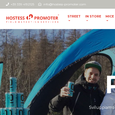
+39 339 4192125
info@hostess-promoter.com
STREET
IN STORE
MICE
Sviluppiamo 