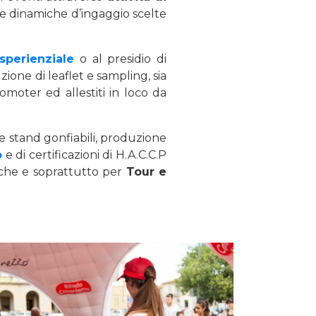
te dinamiche d’ingaggio scelte
sperienziale
o al presidio di
uzione di leaflet e sampling, sia
moter ed allestiti in loco da
 e stand gonfiabili, produzione
o
e di certificazioni di H.A.C.C.P
anche e soprattutto per
Tour e