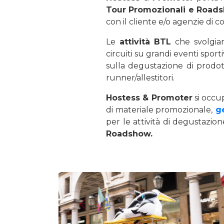
Tour Promozionali e Road
con il cliente e/o agenzie di 
Le
attività BTL
che svolgia
circuiti su grandi eventi sporti
sulla degustazione di prodot
runner/allestitori.
Hostess & Promoter
si occu
di materiale promozionale,
g
per le attività di degustazio
Roadshow.