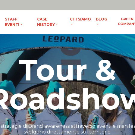
ES
/
ENG
STAFF
CASE
CHI SIAMO
BLOG
GREEN
COMPAN
EVENTI
HISTORY
Tour &
Roadsho
strategie di Brand awareness attraverso eventi e manifest
svolgono direttamente sul territorio.