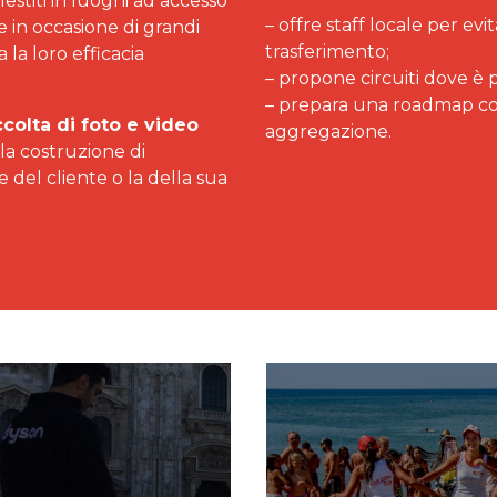
lestiti in luoghi ad accesso
–
offre staff locale per ev
e in occasione di grandi
trasferimento;
la loro efficacia
– propone circuiti dove è p
– prepara una roadmap com
ccolta di foto e video
aggregazione.
a costruzione di
e del cliente o la della sua