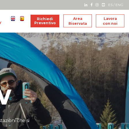
ES
/
ENG
Area
Lavora
Richiedi
Y
Preventivo
Riservata
con noi
w
azioni che si