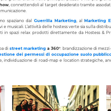
show
, connettendoli al target desiderato tramite assoda
comunicazione.
mo spaziano dal
Guerrilla Marketing
, al
Marketing E
vi e musicali. L’attività delle hostess verte sia sulla distrib
ti in spazi relax prodotti direttamente da Hostess & Pro
pa di
street marketing
a 360°
: brandizzazione di mezzi
estione dei permessi di occupazione suolo pubblic
ne, individuazione di road-map e location strategiche, 