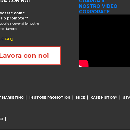
RA CON NOI
GUARDA IL
NOSTRO VIDEO
CORPORATE
avorare come
s o promoter?
 oggi e riceverai le nostre
 di lavoro.
LE FAQ
Lavora con noi
T MARKETING
IN STORE PROMOTION
MICE
CASE HISTORY
STA
CI