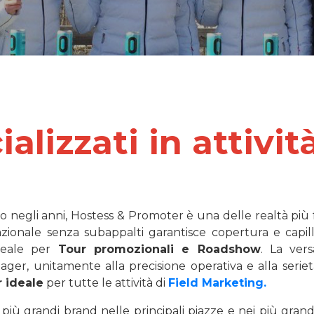
alizzati in attivi
o negli anni, Hostess & Promoter è una delle realtà più 
azionale senza subappalti garantisce copertura e capill
reale per
Tour promozionali e Roadshow
. La versa
ger, unitamente alla precisione operativa e alla serietà 
r ideale
per tutte le attività di
Field Marketing.
 più grandi brand nelle principali piazze e nei più gran