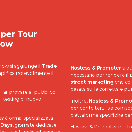
à per Tour
how
show si aggiunge il
Trade
Hostess & Promoter
si o
mplifica notevolmente il
necessarie per rendere il pi
street marketing
che coin
basata sulla corretta e pun
far provare al pubblico i
di testing di nuovo
Inoltre,
Hostess & Promo
per conto terzi, sia con isp
piattaforme specifiche per 
er
è ormai specializzata
 Days
, giornate dedicate
Hostess & Promoter inoltr