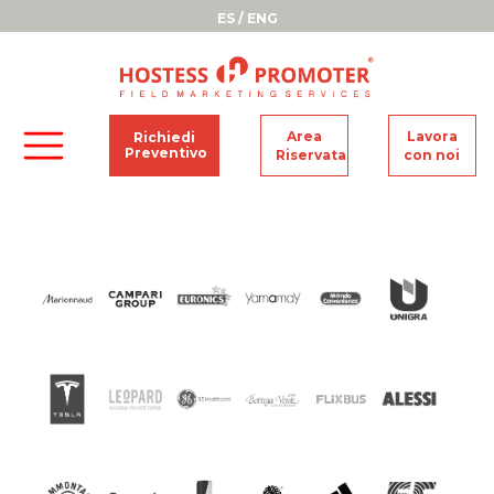
ES
/
ENG
Area
Lavora
Richiedi
CI HANNO SCELTO
Preventivo
Riservata
con noi