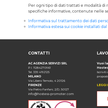
Per ogni tipo di dati trattati e modalità di 
specifiche informative, contenute nelle 
Informativa sul trattamento dei dati pers
Informativa estesa sui cookie installati d
CONTATTI
LAVO
AC AGENZIA SERVIZI SRL
Vuoi l
P.I. 11284270961
Hostes
Tel. 339 4192125
Iscriviti
MILANO
proposte
Via Libero Temolo, 4 20126
FIRENZE
LEGGI 
Via Pietro Fanfani, 2/D, 50127
info@hostess-promoter.com