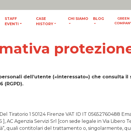
ES
/
ENG
STAFF
CASE
CHI SIAMO
BLOG
GREEN
COMPAN
EVENTI
HISTORY
rmativa protezione
 personali dell’utente («interessato») che consulta
6 (RGPD).
 Del Tiratorio 1 50124 Firenze VAT ID IT 05652760488 Ema
], AC Agenzia Servizi Srl [con sede legale in Via Libero 
à”, quali contitolari del trattamento o, singolarmente, qua