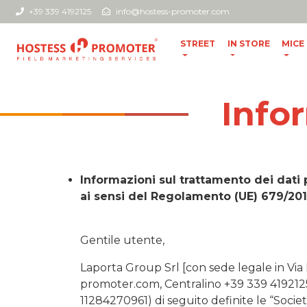
+39 339 4192125
info@hostess-promoter.com
STREET
IN STORE
MICE
Info
Informazioni sul trattamento dei dati
ai sensi del Regolamento (UE) 679/201
Gentile utente,
Laporta Group Srl [con sede legale in Via
promoter.com, Centralino +39 339 4192125 
11284270961) di seguito definite le “Societ