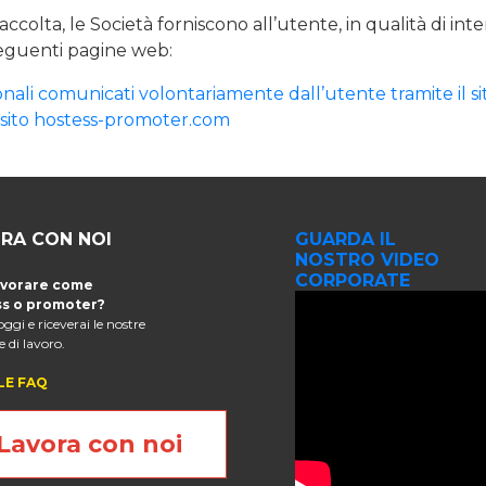
raccolta, le Società forniscono all’utente, in qualità di inte
seguenti pagine web:
onali comunicati volontariamente dall’utente tramite il
al sito hostess-promoter.com
RA CON NOI
GUARDA IL
NOSTRO VIDEO
CORPORATE
avorare come
s o promoter?
 oggi e riceverai le nostre
 di lavoro.
LE FAQ
Lavora con noi