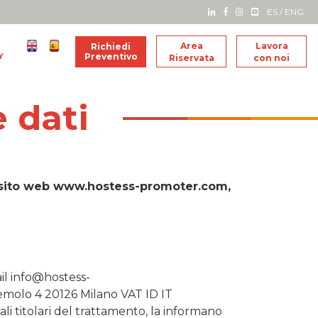
ES
/
ENG
Area
Lavora
Richiedi
Y
Preventivo
Riservata
con noi
 dati
 il sito web www.hostess-promoter.com,
il info@hostess-
Temolo 4 20126 Milano VAT ID IT
li titolari del trattamento, la informano