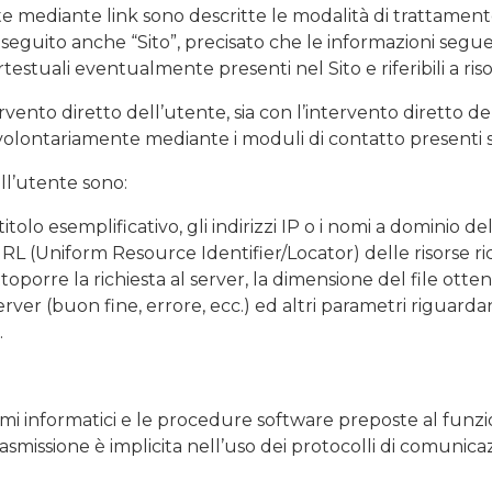
e mediante link sono descritte le modalità di trattamento
eguito anche “Sito”, precisato che le informazioni seguent
ertestuali eventualmente presenti nel Sito e riferibili a ris
ervento diretto dell’utente, sia con l’intervento diretto del
 volontariamente mediante i moduli di contatto presenti su
ell’utente sono:
 titolo esemplificativo, gli indirizzi IP o i nomi a dominio d
URL (Uniform Resource Identifier/Locator) delle risorse richi
toporre la richiesta al server, la dimensione del file otte
erver (buon fine, errore, ecc.) ed altri parametri riguarda
.
stemi informatici e le procedure software preposte al funz
rasmissione è implicita nell’uso dei protocolli di comunica