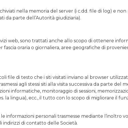
archiviati nella memoria del server (i c.dd. file di log) e no
i da parte dell’Autorità giudiziaria).
izi web, sono trattati anche allo scopo di ottenere informa
er fascia oraria o giornaliera, aree geografiche di provenie
li file di testo che i siti visitati inviano al browser utiliz
smessi agli stessi siti alla visita successiva da parte del
azioni informatiche, monitoraggio di sessioni, memorizzazi
. la lingua), ecc., il tutto con lo scopo di migliorare il 
o le informazioni personali trasmesse mediante l’inoltro vo
 indirizzi di contatto delle Società.