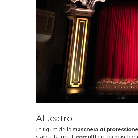
Al teatro
La figura della
maschera di professione
sfaccettature. Il
compiti
di una maschera d