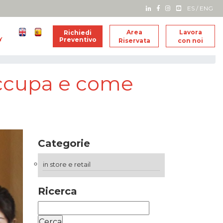
ES
/
ENG
Area
Lavora
Richiedi
Y
Preventivo
Riservata
con noi
 occupa e come
Categorie
in store e retail
Ricerca
Ricerca
per: