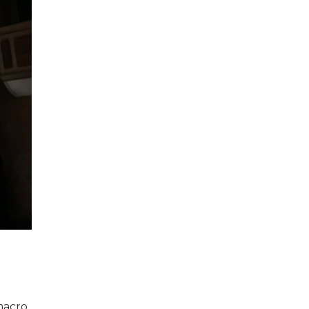
 macro