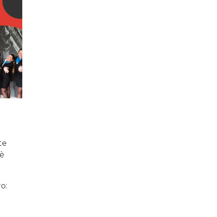
te
 è
o: