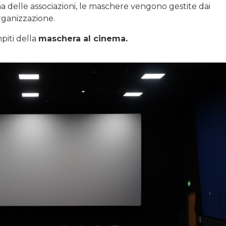
a delle associazioni, le maschere vengono gestite dai
rganizzazione.
piti della
maschera al cinema.