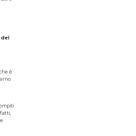
 dei
che è
terno
ompiti
atti,
te