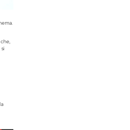
inema.
 che,
si
la