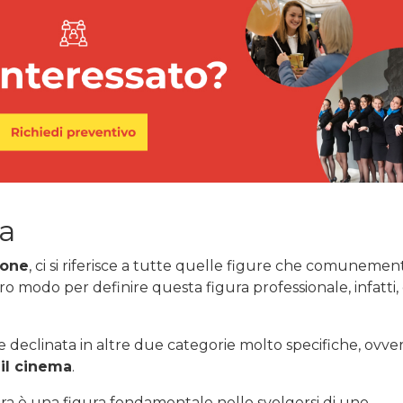
a
ione
, ci si riferisce a tutte quelle figure che comunemen
ro modo per definire questa figura professionale, infatti,
re declinata in altre due categorie molto specifiche, ovver
il cinema
.
hera è una figura fondamentale nello svolgersi di uno