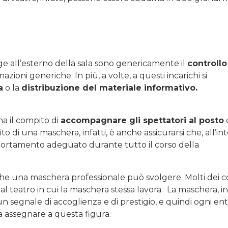
ge all’esterno della sala sono genericamente il
controllo
mazioni generiche. In più, a volte, a questi incarichi si
a
o la
distribuzione del materiale informativo.
ha il compito di
accompagnare gli spettatori al posto
ito di una maschera, infatti, è anche assicurarsi che, all’in
mportamento adeguato durante tutto il corso della
e una maschera professionale può svolgere. Molti dei c
dal teatro in cui la maschera stessa lavora. La maschera, inf
n segnale di accoglienza e di prestigio, e quindi ogni en
da assegnare a questa figura.