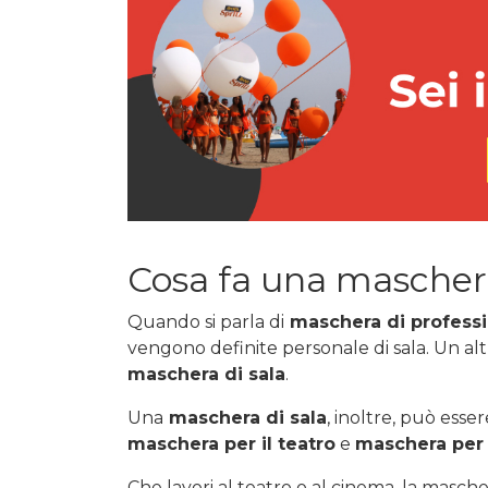
Cosa fa una mascher
Quando si parla di
maschera di profess
vengono definite personale di sala. Un alt
maschera di sala
.
Una
maschera di sala
, inoltre, può esse
maschera per il teatro
e
maschera per 
Che lavori al teatro o al cinema, la masc