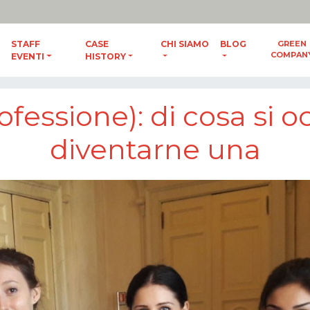
ES
/
ENG
STAFF
CASE
CHI SIAMO
BLOG
GREEN
COMPAN
EVENTI
HISTORY
upa e come diventarne una
fessione): di cosa si
diventarne una