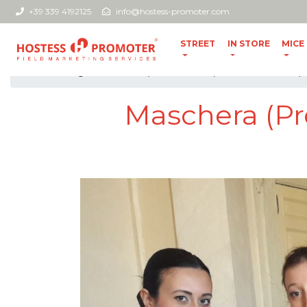
+39 339 4192125
info@hostess-promoter.com
STREET
IN STORE
MICE
home
//
blog
//
Maschera (Professione): di cosa si occ
Maschera (Pro