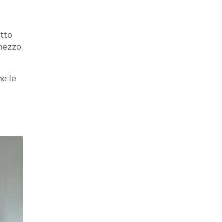
otto
 mezzo
ne le