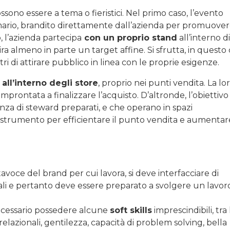
sono essere a tema o fieristici. Nel primo caso, l’evento
rio, brandito direttamente dall’azienda per promuovere
, l’azienda partecipa
con un proprio stand
all’interno d
ra almeno in parte un target affine. Si sfrutta, in questo 
ri di attirare pubblico in linea con le proprie esigenze.
all’interno degli store
, proprio nei punti vendita. La lo
prontata a finalizzare l’acquisto. D’altronde, l’obiettivo
nza di steward preparati, e che operano in spazi
strumento per efficientare il punto vendita e aumentar
rtavoce del brand per cui lavora, si deve interfacciare di
dali e pertanto deve essere preparato a svolgere un lavor
ecessario possedere alcune
soft skills
imprescindibili, tra 
lazionali, gentilezza, capacità di problem solving, bella