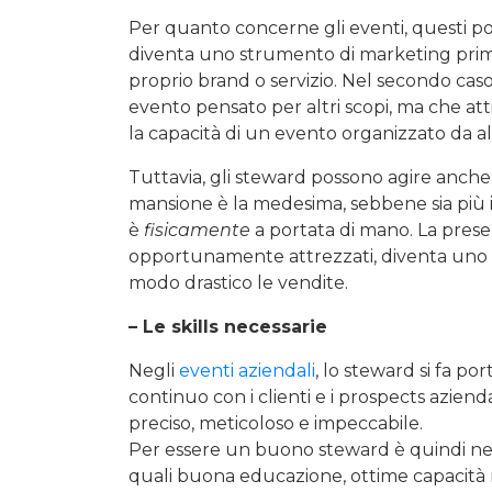
Per quanto concerne gli eventi, questi pos
diventa uno strumento di marketing prima
proprio brand o servizio. Nel secondo caso
evento pensato per altri scopi, ma che atti
la capacità di un evento organizzato da alt
Tuttavia, gli steward possono agire anche
mansione è la medesima, sebbene sia più im
è
fisicamente
a portata di mano. La prese
opportunamente attrezzati, diventa uno 
modo drastico le vendite.
– Le skills necessarie
Negli
eventi aziendali
, lo steward si fa po
continuo con i clienti e i prospects azien
preciso, meticoloso e impeccabile.
Per essere un buono steward è quindi n
quali buona educazione, ottime capacità re