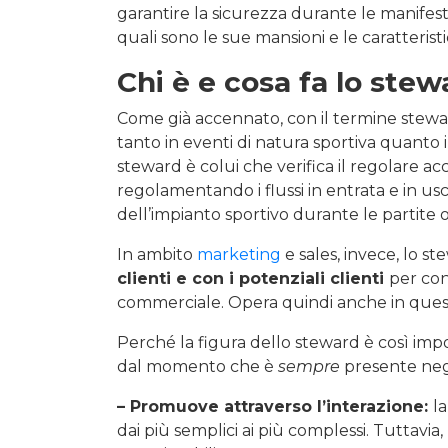
garantire la sicurezza durante le manife
quali sono le sue mansioni e le caratterist
Chi è e cosa fa lo stew
Come già accennato, con il termine stewar
tanto in eventi di natura sportiva quanto 
steward è colui che verifica il regolare acc
regolamentando i flussi in entrata e in usc
dell’impianto sportivo durante le partite o 
In ambito
marketing
e sales, invece, lo s
clienti e con i potenziali clienti
per con
commerciale. Opera quindi anche in questo
Perché la figura dello steward è così im
dal momento che è
sempre
presente negl
– Promuove attraverso l’interazione:
l
dai più semplici ai più complessi. Tuttavia