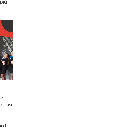
 più
tto di
Ben
e basi
ard.