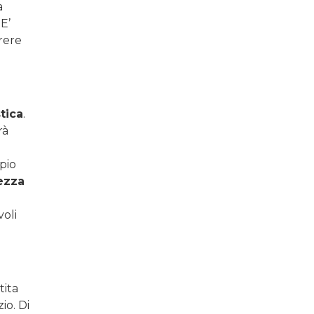
a
 E’
rere
stica
.
rà
pio
ezza
voli
tita
io. Di