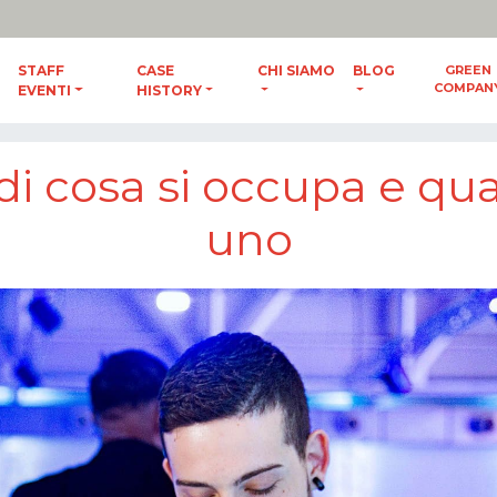
ES
/
ENG
STAFF
CASE
CHI SIAMO
BLOG
GREEN
COMPAN
EVENTI
HISTORY
ndo utilizzarne uno
 di cosa si occupa e qu
uno