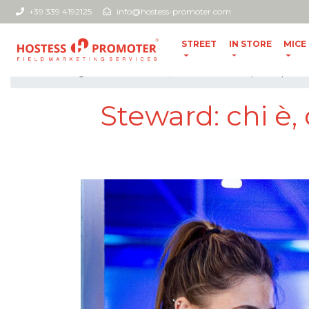
+39 339 4192125
info@hostess-promoter.com
STREET
IN STORE
MICE
home
//
blog
//
Steward: chi è, di cosa si occupa e qua
Steward: chi è,