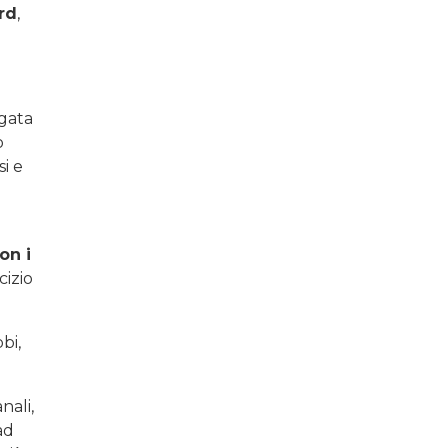
rd
,
egata
o
si e
on i
cizio
bi,
nali,
ad