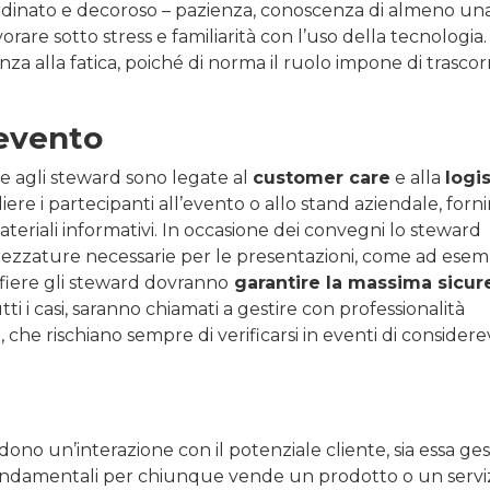
rdinato e decoroso – pazienza, conoscenza di almeno un
rare sotto stress e familiarità con l’uso della tecnologia.
a alla fatica, poiché di norma il ruolo impone di trascor
 evento
te agli steward sono legate al
customer care
e alla
logi
iere i partecipanti all’evento o allo stand aziendale, forni
ateriali informativi. In occasione dei convegni lo steward
attrezzature necessarie per le presentazioni, come ad esem
e fiere gli steward dovranno
garantire la massima sicur
utti i casi, saranno chiamati a gestire con professionalità
 che rischiano sempre di verificarsi in eventi di considere
dono un’interazione con il potenziale cliente, sia essa ges
ondamentali per chiunque vende un prodotto o un serviz