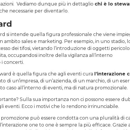
stazioni. Vediamo dunque più in dettaglio
chi è lo stewa
iche necessarie per diventarlo.
ard
d si intende quella figura professionale che viene impi
in ambito sales e marketing. Per esempio, in uno stadio, l
esso dei tifosi, vietando l’introduzione di oggetti pericolo
ita, occupandosi inoltre della vigilanza all’interno
i concerti.
teward è quella figura che agli eventi cura
l’interazione c
to di un’impresa, di un’azienda, di un marchio, di un eser
 caso all’interno di eventi, ma di natura promozionale.
portante? Sulla sua importanza non ci possono essere dub
i eventi. Ecco i motivi che lo rendono irrinunciabile.
a promozione può essere condotta con una pluralità di ca
, l’interazione one to one è sempre la più efficace. Grazie 