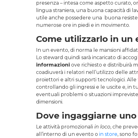
presenza – intesa come aspetto curato, o
lingua straniera, una buona capacità di lavo
utile anche possedere una buona resistenz
numerose ore in piedi e in movimento.
Come utilizzarlo in un
In un evento, di norma le mansioni affida
Lo steward quindi sarà incaricato di accogl
informazioni
ove richiesto e distribuirà m
coadiuverà i relatori nell’utilizzo delle 
proiettori e altri supporti tecnologici. All
controllando gli ingressi e le uscite e, in t
eventuali problemi o situazioni impreviste,
dimensioni.
Dove ingaggiarne uno
Le attività promozionali
in loco
, che preve
all’interno di un evento o
in store
, sono f