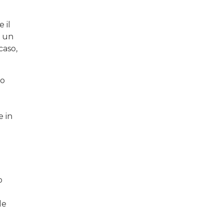
 il
i un
caso,
ro
e in
o
le