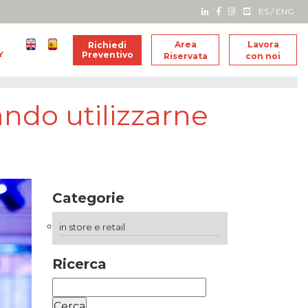
ES
/
ENG
Area
Lavora
Richiedi
Y
Preventivo
Riservata
con noi
ando utilizzarne
Categorie
in store e retail
Ricerca
Ricerca
per: