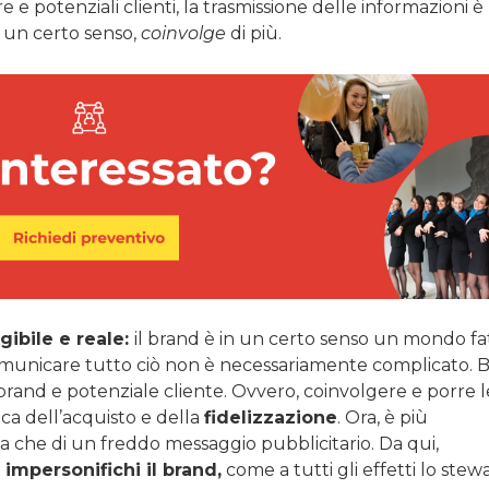
e e potenziali clienti, la trasmissione delle informazioni è
In un certo senso,
coinvolge
di più.
gibile e reale:
il brand è in un certo senso un mondo fa
. Comunicare tutto ciò non è necessariamente complicato. 
brand e potenziale cliente. Ovvero, coinvolgere e porre l
ica dell’acquisto e della
fidelizzazione
. Ora, è più
na che di un freddo messaggio pubblicitario. Da qui,
impersonifichi il
brand
,
come a tutti gli effetti lo stew