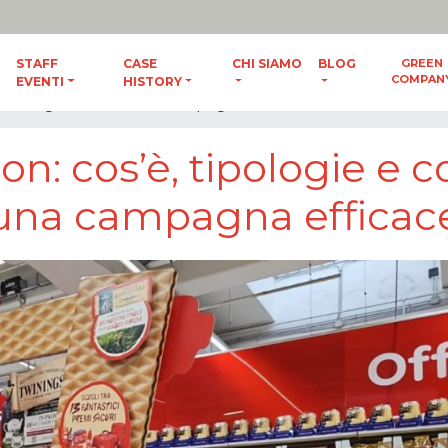
ES
/
ENG
STAFF
CASE
CHI SIAMO
BLOG
GREEN
COMPAN
EVENTI
HISTORY
 come organizzare una campagna efficace
on: cos’è, tipologie e
una campagna efficac