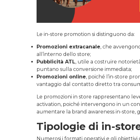
Le in-store promotion si distinguono da:
Promozioni extracanale
, che avvengono 
all’interno dello store;
Pubblicità ATL
, utile a costruire notori
puntano sulla conversione immediata;
Promozioni online
, poiché l’in-store pro
vantaggio dal contatto diretto tra consu
Le promozioni in store rappresentano leve
activation, poiché intervengono in un cont
aumentare la brand awareness in-store, gli
Tipologie di in-sto
Numerosi i formati operativi e gli obiettivi