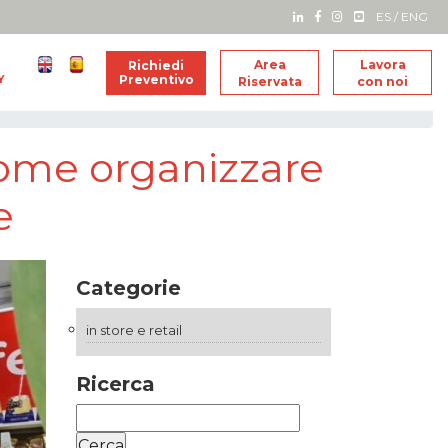
ES
/
ENG
Area
Lavora
Richiedi
Y
Preventivo
Riservata
con noi
 come organizzare
e
Categorie
in store e retail
Ricerca
Ricerca
per: