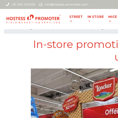
+39 339 4192125
info@hostess-promoter.com
STREET
IN STORE
MICE
home
//
blog
//
In-store promotion: cos’è, tipologie e
In-store promoti