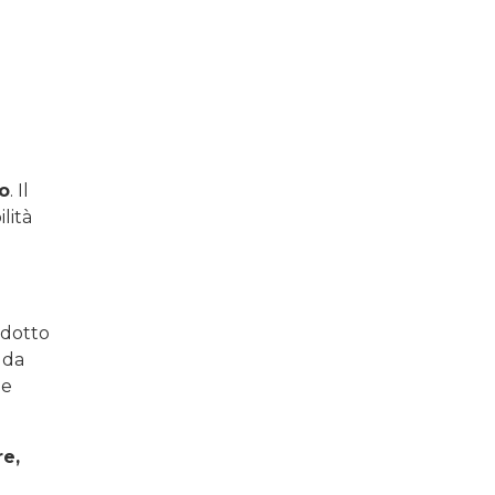
o
. Il
lità
odotto
 da
he
e,