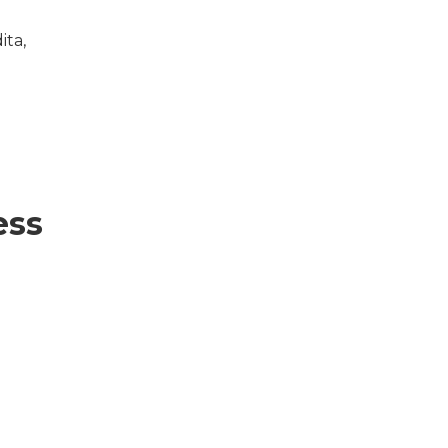
ita,
ess