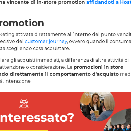
a vincente di in-store promotion
affidandoti a Hos
 promotion
keting attivata direttamente all’interno del punto vendit
ecisivo del
customer journey
, ovvero quando il consum
e sta scegliendo cosa acquistare.
are gli acquisti immediati, a differenza di altre attività di
 attenzione o considerazione. Le
promozioni in store
ando direttamente il comportamento d’acquisto
medi
à, interazione.