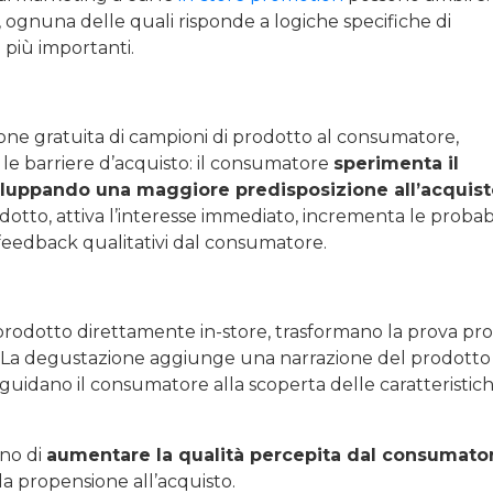
i, ognuna delle quali risponde a logiche specifiche di
più importanti.
one gratuita di campioni di prodotto al consumatore,
e le barriere d’acquisto: il consumatore
sperimenta il
iluppando una maggiore predisposizione all’acquist
tto, attiva l’interesse immediato, incrementa le probabi
 feedback qualitativi dal consumatore.
 prodotto direttamente in-store, trasformano la prova pr
. La degustazione aggiunge una narrazione del prodotto
e guidano il consumatore alla scoperta delle caratteristic
ono di
aumentare la qualità percepita dal consumator
la propensione all’acquisto.