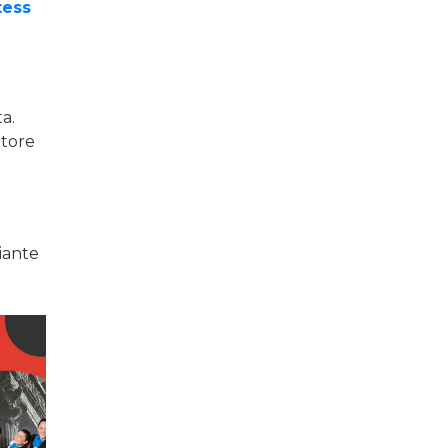
tess
a.
atore
ante