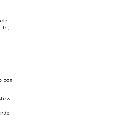
efici
tto,
o con
stess
pende