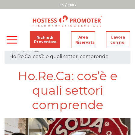
ES
/
ENG
Area
Lavora
Richiedi
Preventivo
Riservata
con noi
home
//
blog
//
Ho.Re.Ca: cos’è e quali settori comprende
Ho.Re.Ca: cos’è e
quali settori
comprende