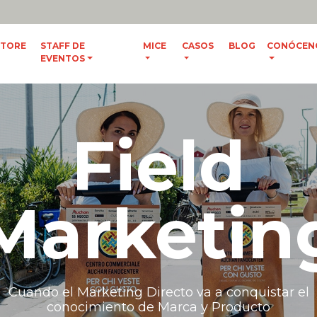
IT
/
ENG
STORE
STAFF DE
MICE
CASOS
BLOG
CONÓCEN
EVENTOS
Field
Marketin
Cuando el Marketing Directo va a conquistar el
conocimiento de Marca y Producto