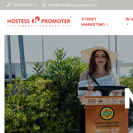
+34 647761979
info@hostess-promoter.com
STREET
IN 
MARKETING