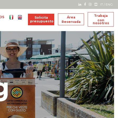
IT
/
ENG
Trabaja
OS
Área
Solicita
con
presupuesto
Reservada
nosotros
g