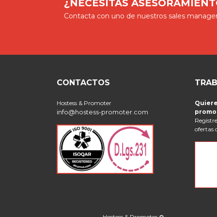
¿NECESITAS ASESORAMIENT
Contacta con uno de nuestros sales manager
CONTACTOS
TRAB
Hostess & Promoter
Quiere
info@hostess-promoter.com
promo
Regístre
ofertas 
Hostess & Promoter ®